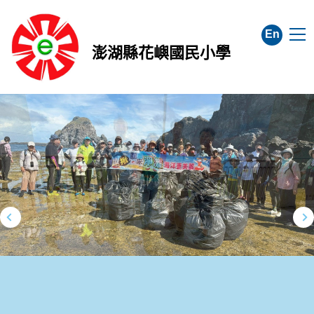
跳
到
En
主
澎湖縣花嶼國民小學
要
內
容
區